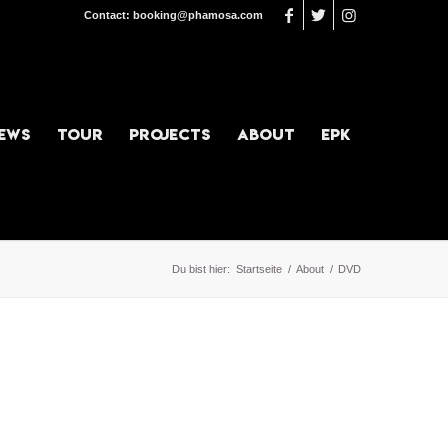
Contact:
booking@phamosa.com
ews
Tour
Projects
About
EPK
Du bist hier:
Startseite
/
About
/
DVD